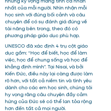
những kỳ vọng mang tính cá nhân
nhất của mỗi người. Nhìn nhận mỗi
học sinh với đúng bối cảnh và câu
chuyện để có sự đánh giá đúng về
tài năng bên trong, theo đó có
phương pháp giáo dục phù hợp.
UNESCO đã xác định 4 trụ cột giáo
dục gồm: “Học để biết, học để làm
việc, học để chung sống và học để
khẳng định mình”. Tại Nisai, và bởi
Kiến Đức, điều này lại càng được làm
rõ hơn, với tất cả niềm tin và tình yêu
dành cho các em học sinh, chúng tôi
hy vọng rằng câu chuyện đầy cảm
hứng của Đức sẽ có thể lan tỏa rộng
hơn đến tất cả mọi người.