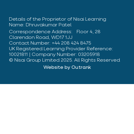
Details of the Proprietor of Nisai Learning
Name: Dhruvakumar Patel
Correspondence Address: Floor 4, 28
Clarendon Road, WD17 1JJ
Contact Number: +44 208 424 8475
UK Registered Learning Provider Reference:
10021811 | Company Number: 03205918
© Nisai Group Limited 2025. All Rights Reserved
Website by Outrank