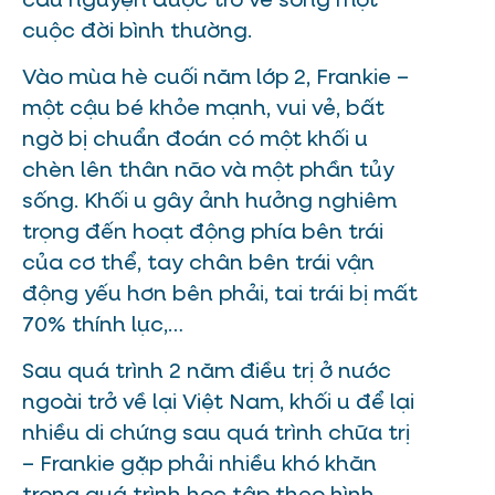
cầu nguyện được trở về sống một
cuộc đời bình thường.
Vào mùa hè cuối năm lớp 2, Frankie –
một cậu bé khỏe mạnh, vui vẻ, bất
ngờ bị chuẩn đoán có một khối u
chèn lên thân não và một phần tủy
sống. Khối u gây ảnh hưởng nghiêm
trọng đến hoạt động phía bên trái
của cơ thể, tay chân bên trái vận
động yếu hơn bên phải, tai trái bị mất
70% thính lực,…
Sau quá trình 2 năm điều trị ở nước
ngoài trở về lại Việt Nam, khối u để lại
nhiều di chứng sau quá trình chữa trị
– Frankie gặp phải nhiều khó khăn